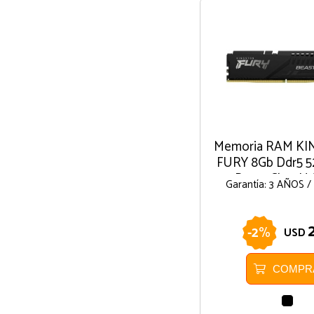
Memoria RAM K
FURY 8Gb Ddr5 
Beast Cl40 U
Garantía: 3 AÑOS 
-
2
%
USD
COMPR