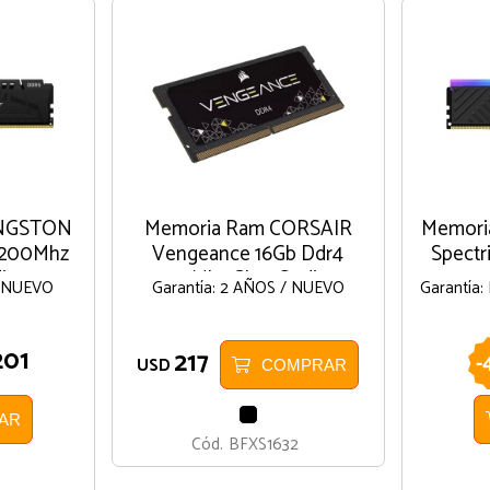
INGSTON
Memoria Ram CORSAIR
Memori
5200Mhz
Vengeance 16Gb Ddr4
Spectr
dimm
3200Mhz CL22 Sodimm
3200
/ NUEVO
Garantía: 2 AÑOS / NUEVO
Garantía
201
217
-
USD
COMPRAR
NEGRO
AR
Cód.
BFXS1632
NEGRO