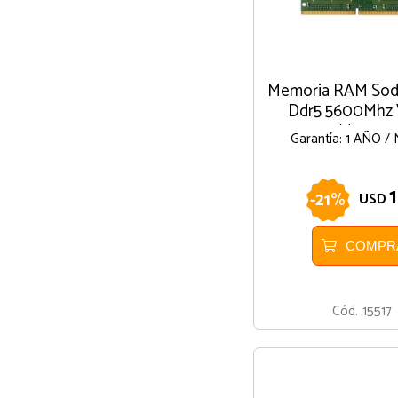
Memoria RAM So
Ddr5 5600Mhz 
Marcas
Garantía: 1 AÑO 
-
21
%
USD
COMPR
Cód.
15517