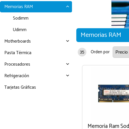
Memorias RAM
Sodimm
Udimm
Memorias RAM
Motherboards
35
Orden por
Pasta Térmica
Procesadores
Refrigeración
Tarjetas Gráficas
Memoria Ram So