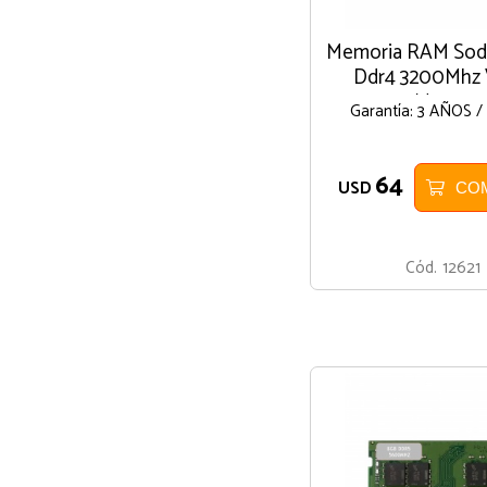
Memoria RAM So
Ddr4 3200Mhz 
Marcas
Garantía: 3 AÑOS 
64
USD
CO
Cód.
12621