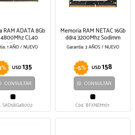
a RAM ADATA 8Gb
Memoria RAM NETAC 16Gb
 4800Mhz CL40
ddr4 3200Mhz Sodimm
Udimm
tía: 1 AÑO / NUEVO
Garantía: 3 AÑOS / NUEVO
135
158
3
%
-
5
%
USD
USD
CONSULTAR
CONSULTAR
NEGRO
NEGRO
.
SAD58G48002
Cód.
BFXNEM101