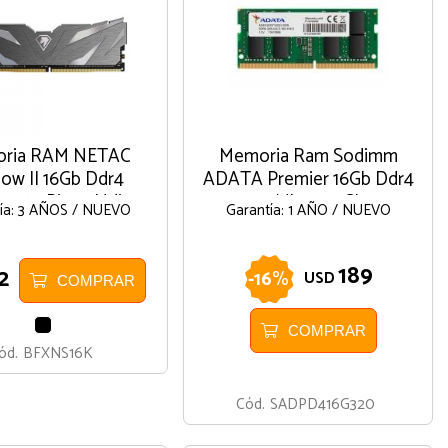
ria RAM NETAC
Memoria Ram Sodimm
ow II 16Gb Ddr4
ADATA Premier 16Gb Ddr4
z 288 Pines Udimm
3200Mhz 1.2v CL22
ía: 3 AÑOS / NUEVO
Garantía: 1 AÑO / NUEVO
Negro
189
2
-
16
%
USD
COMPRAR
NEGRO
COMPRAR
ód.
BFXNS16K
Cód.
SADPD416G320