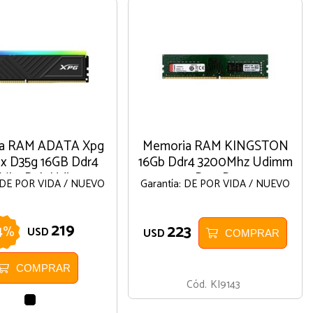
a RAM ADATA Xpg
Memoria RAM KINGSTON
ix D35g 16GB Ddr4
16Gb Ddr4 3200Mhz Udimm
Mhz Rgb Udimm
Para Pc
: DE POR VIDA / NUEVO
Garantía: DE POR VIDA / NUEVO
219
223
4
%
USD
USD
COMPRAR
COMPRAR
Cód.
KI9143
NEGRO