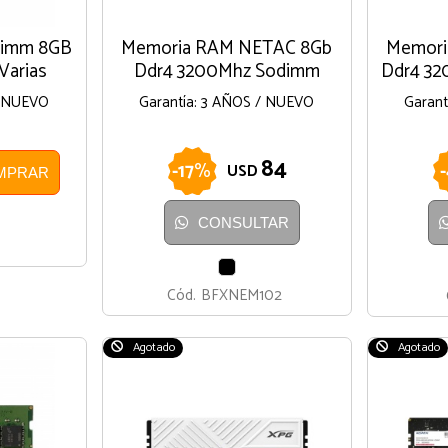
dimm 8GB
Memoria RAM NETAC 8Gb
Memori
Varias
Ddr4 3200Mhz Sodimm
Ddr4 3
/ NUEVO
Garantía: 3 AÑOS / NUEVO
Garant
84
-
17
%
-
USD
MPRAR
CONSULTAR
NEGRO
Cód.
BFXNEM102
Agotado
Agotado