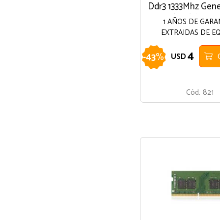
Ddr3 1333Mhz Gene
Notebook Varias
1 AÑOS DE GARA
EXTRAIDAS DE E
4
-
43
%
USD
Cód.
821