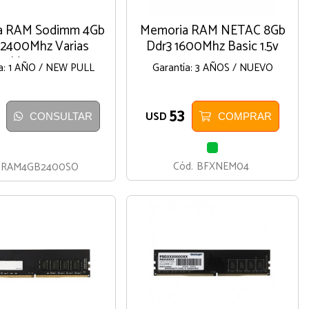
a RAM Sodimm 4Gb
Memoria RAM NETAC 8Gb
 2400Mhz Varias
Ddr3 1600Mhz Basic 1.5v
Marcas
ía: 1 AÑO / NEW PULL
Garantía: 3 AÑOS / NUEVO
53
USD
CONSULTAR
COMPRAR
VERDE
Cód.
BFXNEM04
RAM4GB2400SO