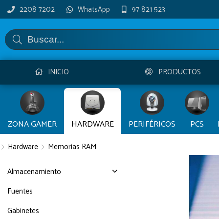
2208 7202
WhatsApp
97 821 523
INICIO
PRODUCTOS
ZONA GAMER
HARDWARE
PERIFÉRICOS
PCS
Hardware
Memorias RAM
Almacenamiento
Fuentes
Gabinetes