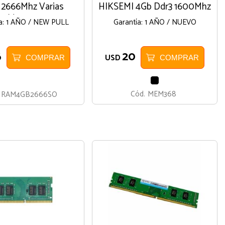
 2666Mhz Varias
HIKSEMI 4Gb Ddr3 1600Mhz
Marcas
ía: 1 AÑO / NEW PULL
Garantía: 1 AÑO / NUEVO
6
20
USD
COMPRAR
COMPRAR
NEGRO
Cód.
MEM368
RAM4GB2666SO