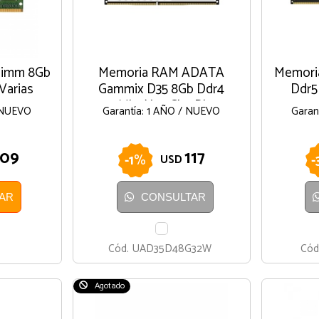
dimm 8Gb
Memoria RAM ADATA
Memori
Varias
Gammix D35 8Gb Ddr4
Ddr5
3200Mhz Xpg Cl16 Blanco
/ NUEVO
Garantía: 1 AÑO / NUEVO
Garan
109
117
-
1
%
-
USD
AR
CONSULTAR
BLANCO
Cód.
UAD35D48G32W
Cód
Agotado