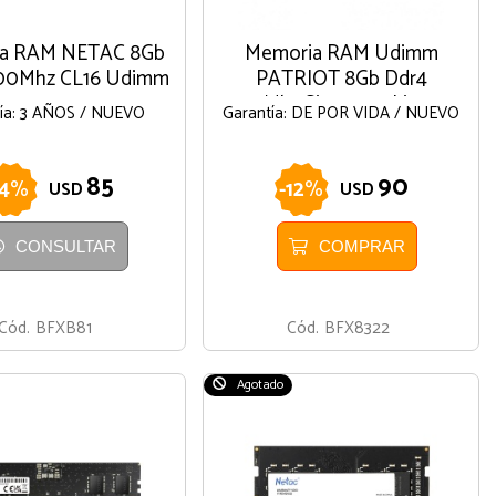
a RAM NETAC 8Gb
Memoria RAM Udimm
200Mhz CL16 Udimm
PATRIOT 8Gb Ddr4
3200Mhz Signature Line 1.2v
ía: 3 AÑOS / NUEVO
Garantía: DE POR VIDA / NUEVO
85
90
4
%
-
12
%
USD
USD
CONSULTAR
COMPRAR
Cód.
BFXB81
Cód.
BFX8322
Agotado