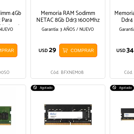
dimm 4Gb
Memoria RAM Sodimm
Memori
 Para
NETAC 8Gb Ddr3 1600Mhz
Ddr4
 Netbook
/ NUEVO
Garantía: 3 AÑOS / NUEVO
Garant
29
34
USD
USD
MPRAR
COMPRAR
00SO
Cód.
BFXNEM08
Cód.
Agotado
Agotado