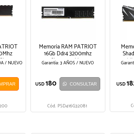
ATRIOT
Memoria RAM PATRIOT
Memo
00Mhz
16Gb Ddr4 3200mhz
Shad
 CL22
Signature Line
3200Mh
DA / NUEVO
Garantía: 3 AÑOS / NUEVO
Garant
180
18
USD
USD
MPRAR
CONSULTAR
C
200
Cód.
PSD416G32081