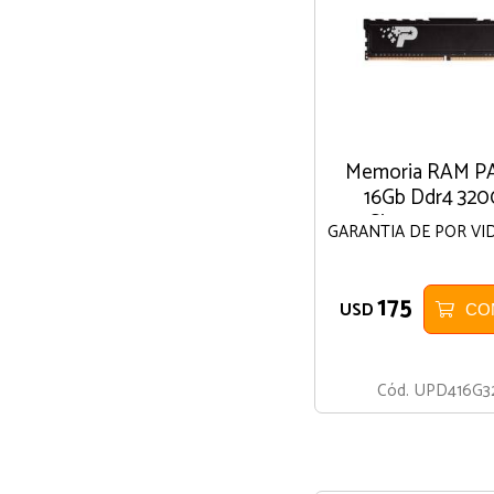
Memoria RAM P
16Gb Ddr4 32
Signature 1.2v
GARANTIA DE POR VI
175
USD
CO
Cód.
UPD416G3