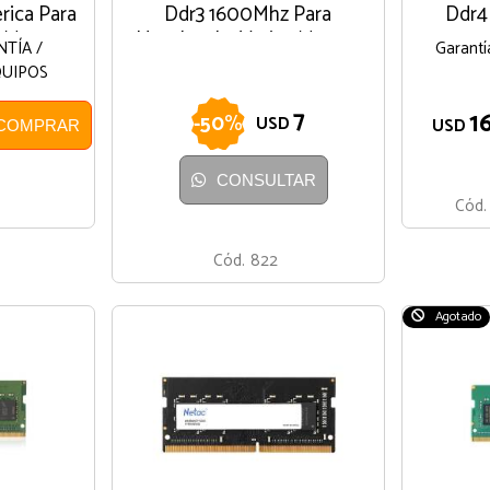
rica Para
Ddr3 1600Mhz Para
Ddr4
 Marcas
Notebooks Varias Marcas
NTÍA /
Garant
QUIPOS
7
1
-
50
%
USD
USD
COMPRAR
CONSULTAR
Cód.
Cód.
822
Agotado