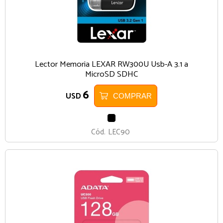
Lector Memoria LEXAR RW300U Usb-A 3.1 a
MicroSD SDHC
6
USD
COMPRAR
NEGRO
Cód.
LEC90