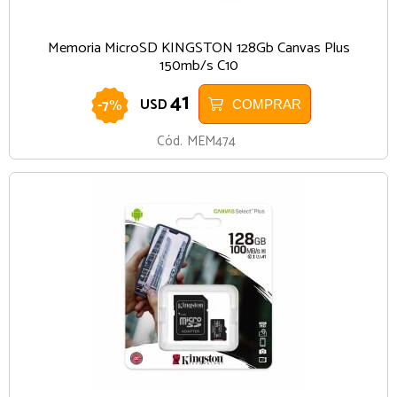
Memoria MicroSD KINGSTON 128Gb Canvas Plus
150mb/s C10
41
-
7
%
USD
COMPRAR
Cód.
MEM474