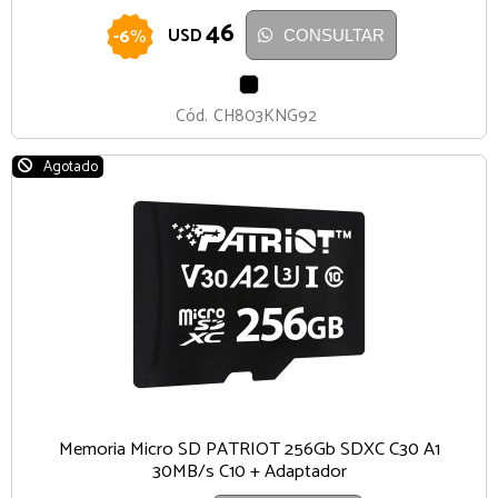
46
-
6
%
USD
CONSULTAR
NEGRO
Cód.
CH803KNG92
Agotado
Memoria Micro SD PATRIOT 256Gb SDXC C30 A1
30MB/s C10 + Adaptador