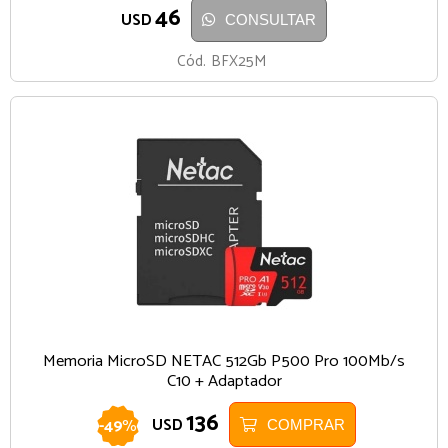
46
USD
CONSULTAR
Cód.
BFX25M
Memoria MicroSD NETAC 512Gb P500 Pro 100Mb/s
C10 + Adaptador
136
-
49
%
USD
COMPRAR