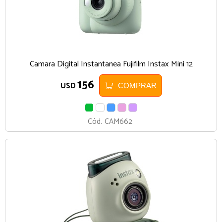
Camara Digital Instantanea Fujifilm Instax Mini 12
156
USD
COMPRAR
VERDE
BLANCO
CELESTE
ROSA
LILA
Cód.
CAM662